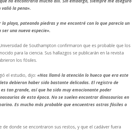
o que no encontraría mucho allí. Sin embargo, siempre me aseguro
 valió la pena».
la playa, pateando piedras y me encontré con lo que parecía un
 ser una nueva especie».
a Universidad de Southampton confirmaron que es probable que los
ido para la ciencia. Sus hallazgos se publicarán en la revista
rieron los fósiles.
ió el estudio, dijo:
«Nos llamó la atención lo hueco que era este
leto debieron haber sido bastante delicadas. El registro de
o es tan grande, así que ha sido muy emocionante poder
nosaurios de esta época. No se suelen encontrar dinosaurios en
 marino. Es mucho más probable que encuentres ostras fósiles o
te de donde se encontraron sus restos, y que el cadáver fuera