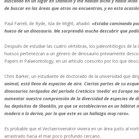
buscando en un lugar en Shanklin y me habían dicho y había leíd
de buscar en las áreas que otros no encuentran, y en esta ocasión
Paul Farrell, de Ryde, Isla de Wight, añadió:
«Estaba caminando por 
hueso de un dinosaurio. Me sorprendió mucho descubrir que podía
Después de estudiar las cuatro vértebras, los paleontólogos de l
huesos pertenezcan a un género de dinosaurio previamente desconoc
Papers in Palaeontology, en un artículo coescrito por los que descub
Chris Barker, un estudiante de doctorado de la universidad que dirig
animal, está lleno de espacios de aire. Ciertas partes de su esque
dinosaurios terópodos del período Cretácico ‘medio’ en Europa n
aumentar nuestra comprensión de la diversidad de especies de di
los depósitos de Shanklin, ya que se establecieron en un hábitat
madera a la deriva, por lo que este es un hallazgo muy raro».
Es probable que el Vectaerovenator viviera en un área justo al nor
arrastrado hacia el mar poco profundo cercano.