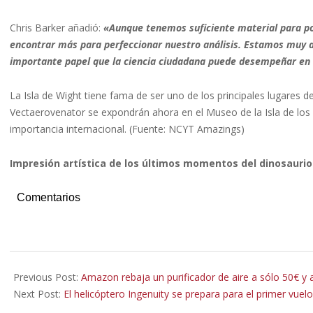
Chris Barker añadió:
«Aunque tenemos suficiente material para pod
encontrar más para perfeccionar nuestro análisis. Estamos muy agr
importante papel que la ciencia ciudadana puede desempeñar en 
La Isla de Wight tiene fama de ser uno de los principales lugares d
Vectaerovenator se expondrán ahora en el Museo de la Isla de los
importancia internacional. (Fuente: NCYT Amazings)
Impresión artística de los últimos momentos del dinosaurio.
Comentarios
2020-
08-
Previous Post:
Amazon rebaja un purificador de aire a sólo 50€ y a
14
Next Post:
El helicóptero Ingenuity se prepara para el primer vuel