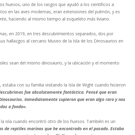
los huesos, uno de los rasgos que ayudó a los científicos a
istos en las aves modernas, eran extensiones del pulmón, y es
ente, haciendo al mismo tiempo al esqueleto más liviano.
nas, en 2019, en tres descubrimientos separados, dos por
sus hallazgos al cercano Museo de la Isla de los Dinosaurios en
ósiles sean del mismo dinosaurio, y la ubicación y el momento
 estaba con su familia visitando la Isla de Wight cuando hicieron
 descubrimos fue absolutamente fantástica. Pensé que eran
s Dinosaurios. Inmediatamente supieron que eran algo raro y nos
ados a fondo».
o la isla cuando encontró otro de los huesos. También es un
ras de reptiles marinos que he encontrado en el pasado. Estaba