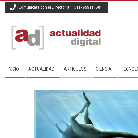
Skip
Comunícate con el Director al: +511- 999111581
to
content
ACTUALIDAD
Secondary
DIGITAL
INICIO
ACTUALIDAD
ARTÍCULOS
CIENCIA
TECNOL
Navigation
Menu