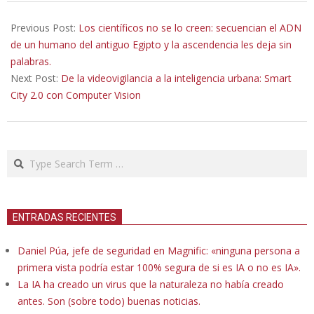
2025-
12-
Previous Post:
Los científicos no se lo creen: secuencian el ADN
10
de un humano del antiguo Egipto y la ascendencia les deja sin
palabras.
Next Post:
De la videovigilancia a la inteligencia urbana: Smart
City 2.0 con Computer Vision
Search
ENTRADAS RECIENTES
Daniel Púa, jefe de seguridad en Magnific: «ninguna persona a
primera vista podría estar 100% segura de si es IA o no es IA».
La IA ha creado un virus que la naturaleza no había creado
antes. Son (sobre todo) buenas noticias.