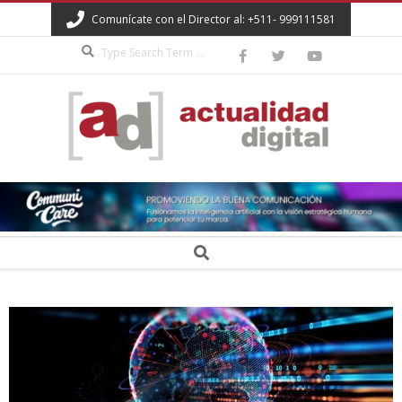
Skip
Comunícate con el Director al: +511- 999111581
to
Search
content
ACTUALIDAD
DIGITAL
Secondary
Search
Navigation
Menu