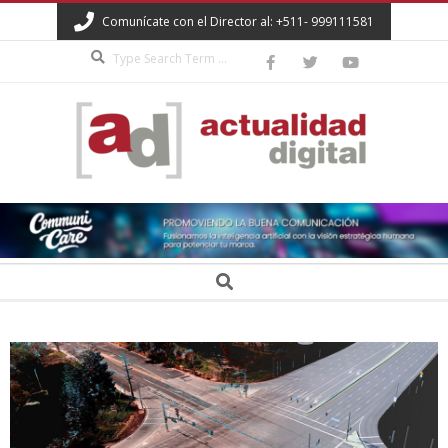
Skip
Comunícate con el Director al: +511- 999111581
to
Search
content
ACTUALIDAD
DIGITAL
Secondary
Search
Navigation
Menu