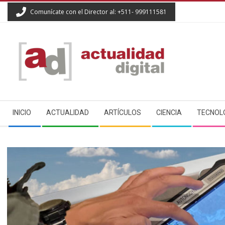
Skip
Comunícate con el Director al: +511- 999111581
to
content
ACTUALIDAD
Secondary
DIGITAL
INICIO
ACTUALIDAD
ARTÍCULOS
CIENCIA
TECNOL
Navigation
Menu