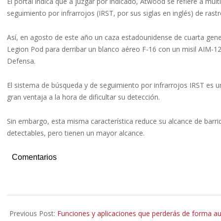
El portal indica que a juzgar por indicado, Atwood se refiere a m
seguimiento por infrarrojos (IRST, por sus siglas en inglés) de ras
Así, en agosto de este año un caza estadounidense de cuarta gener
Legion Pod para derribar un blanco aéreo F-16 con un misil AIM-
Defensa.
El sistema de búsqueda y de seguimiento por infrarrojos IRST es un
gran ventaja a la hora de dificultar su detección.
Sin embargo, esta misma característica reduce su alcance de barrid
detectables, pero tienen un mayor alcance.
Comentarios
2021-
09-
Previous Post:
Funciones y aplicaciones que perderás de forma a