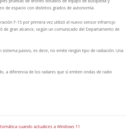
últiples pruebas de drones dotados de equipo de búsqueda y
treo de espacio con distintos grados de autonomía.
ación F-15 por primera vez utilizó el nuevo sensor infrarrojo
120 de gran alcance, según un comunicado del Departamento de
 sistema pasivo, es decir, no emite ningún tipo de radiación. Una
o, a diferencia de los radares que sí emiten ondas de radio
utomática cuando actualices a Windows 11