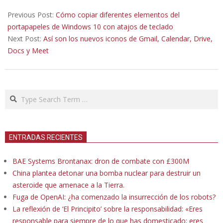
2020-
10-
Previous Post:
Cómo copiar diferentes elementos del
07
portapapeles de Windows 10 con atajos de teclado
Next Post:
Así son los nuevos iconos de Gmail, Calendar, Drive,
Docs y Meet
Search
ENTRADAS RECIENTES
BAE Systems Brontanax: dron de combate con £300M
China plantea detonar una bomba nuclear para destruir un
asteroide que amenace a la Tierra.
Fuga de OpenAI: ¿ha comenzado la insurrección de los robots?
La reflexión de ‘El Principito’ sobre la responsabilidad: «Eres
responsable para siempre de lo que has domesticado; eres