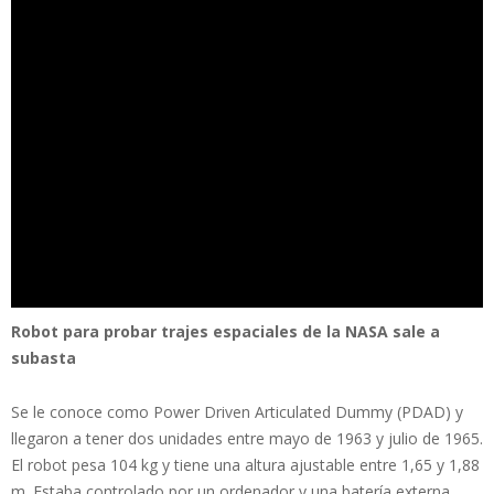
Robot para probar trajes espaciales de la NASA sale a
subasta
Se le conoce como Power Driven Articulated Dummy (PDAD) y
llegaron a tener dos unidades entre mayo de 1963 y julio de 1965.
El robot pesa 104 kg y tiene una altura ajustable entre 1,65 y 1,88
m. Estaba controlado por un ordenador y una batería externa