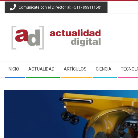
Skip
Comunícate con el Director al: +511- 999111581
to
content
ACTUALIDAD
Secondary
DIGITAL
INICIO
ACTUALIDAD
ARTÍCULOS
CIENCIA
TECNOL
Navigation
Menu