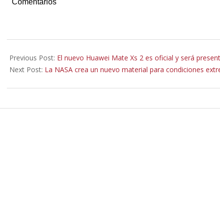
Comentarios
2022-
04-
Previous Post:
El nuevo Huawei Mate Xs 2 es oficial y será present
22
Next Post:
La NASA crea un nuevo material para condiciones ext