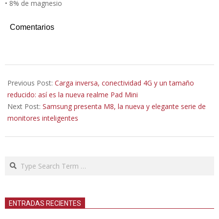
• 8% de magnesio
Comentarios
2022-
04-
Previous Post:
Carga inversa, conectividad 4G y un tamaño
05
reducido: así es la nueva realme Pad Mini
Next Post:
Samsung presenta M8, la nueva y elegante serie de
monitores inteligentes
Search
ENTRADAS RECIENTES