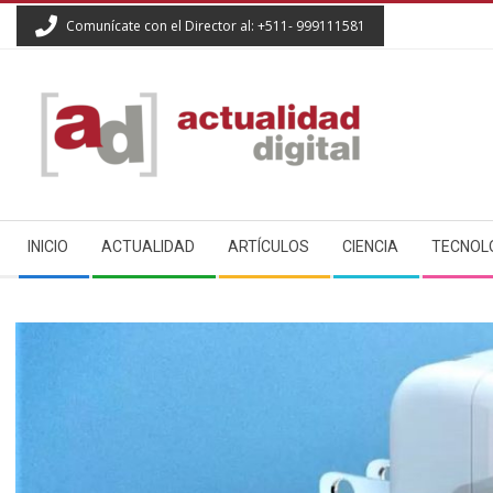
Skip
Comunícate con el Director al: +511- 999111581
to
content
ACTUALIDAD
Secondary
DIGITAL
INICIO
ACTUALIDAD
ARTÍCULOS
CIENCIA
TECNOL
Navigation
Menu