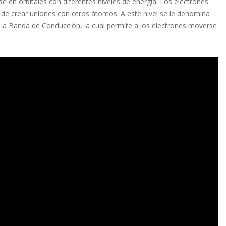
en orbitales con diferentes niveles de energía. Los electrones
ad de crear uniones con otros átomos. A este nivel se le denomina
n la Banda de Conducción, la cual permite a los electrones moverse