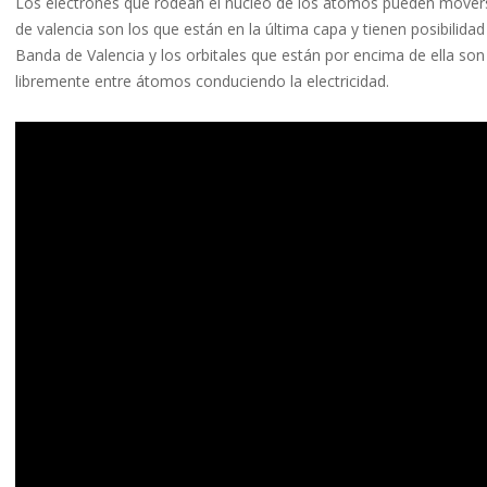
Los electrones que rodean el núcleo de los átomos pueden moverse 
de valencia son los que están en la última capa y tienen posibilid
Banda de Valencia y los orbitales que están por encima de ella so
libremente entre átomos conduciendo la electricidad.