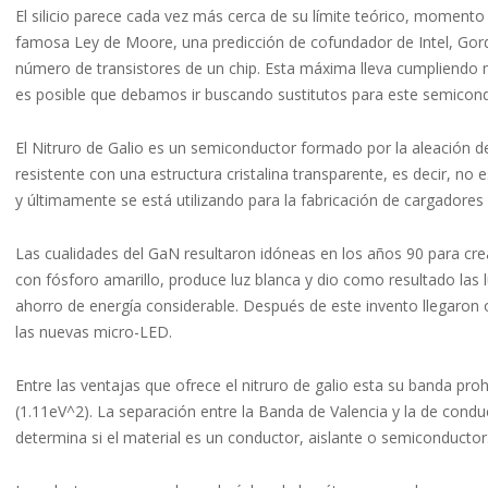
El silicio parece cada vez más cerca de su límite teórico, momento
famosa Ley de Moore, una predicción de cofundador de Intel, Gord
número de transistores de un chip. Esta máxima lleva cumpliendo más
es posible que debamos ir buscando sustitutos para este semiconduc
El Nitruro de Galio es un semiconductor formado por la aleación 
resistente con una estructura cristalina transparente, es decir, no 
y últimamente se está utilizando para la fabricación de cargadores m
Las cualidades del GaN resultaron idóneas en los años 90 para crea
con fósforo amarillo, produce luz blanca y dio como resultado l
ahorro de energía considerable. Después de este invento llegaron o
las nuevas micro-LED.
Entre las ventajas que ofrece el nitruro de galio esta su banda proh
(1.11eV^2). La separación entre la Banda de Valencia y la de con
determina si el material es un conductor, aislante o semiconductor