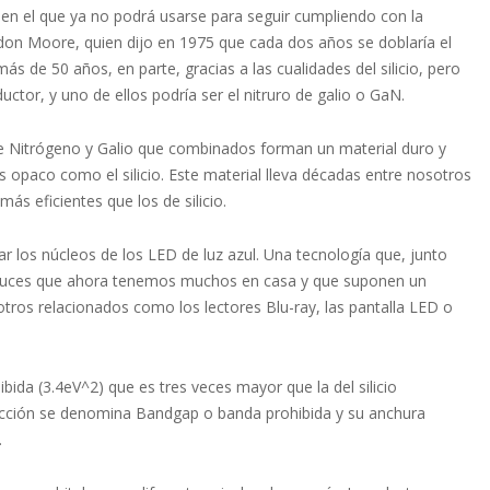
 en el que ya no podrá usarse para seguir cumpliendo con la
on Moore, quien dijo en 1975 que cada dos años se doblaría el
 de 50 años, en parte, gracias a las cualidades del silicio, pero
tor, y uno de ellos podría ser el nitruro de galio o GaN.
de Nitrógeno y Galio que combinados forman un material duro y
es opaco como el silicio. Este material lleva décadas entre nosotros
ás eficientes que los de silicio.
r los núcleos de los LED de luz azul. Una tecnología que, junto
as luces que ahora tenemos muchos en casa y que suponen un
tros relacionados como los lectores Blu-ray, las pantalla LED o
ibida (3.4eV^2) que es tres veces mayor que la del silicio
ducción se denomina Bandgap o banda prohibida y su anchura
.