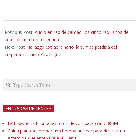
2023-
10-
Previous Post:
Audio en red de calidad: los cinco requisitos de
04
una solución bien diseñada.
Next Post:
Hallazgo extraordinario: la tumba perdida del
emperador chino Yuwen Jue.
Search
ENTRADAS RECIENTES
BAE Systems Brontanax: dron de combate con £300M
China plantea detonar una bomba nuclear para destruir un
asteroide que amenace a la Tierra.