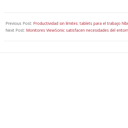
2022-
03-
Previous Post:
Productividad sin límites: tablets para el trabajo híb
12
Next Post:
Monitores ViewSonic satisfacen necesidades del entorn