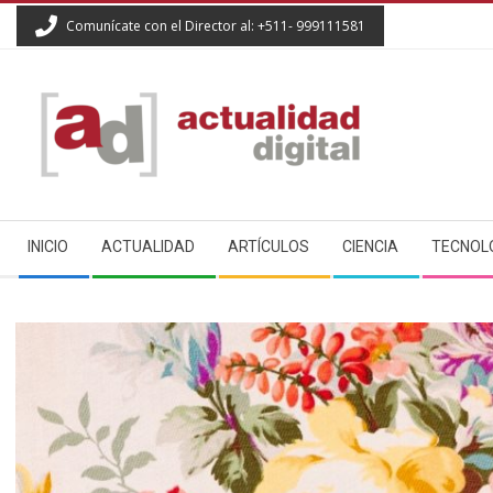
Skip
Comunícate con el Director al: +511- 999111581
to
content
ACTUALIDAD
Secondary
DIGITAL
INICIO
ACTUALIDAD
ARTÍCULOS
CIENCIA
TECNOL
Navigation
Menu