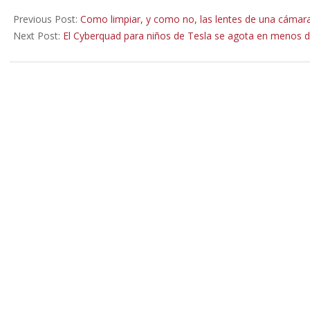
2022-
03-
Previous Post:
Como limpiar, y como no, las lentes de una cámara 
07
Next Post:
El Cyberquad para niños de Tesla se agota en menos d