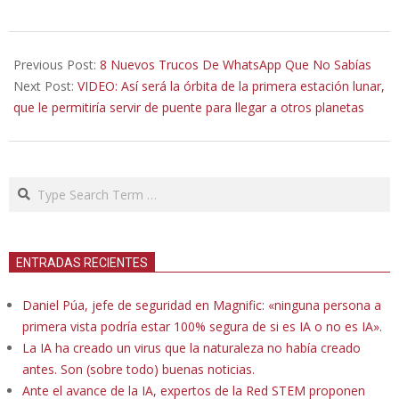
2019-
07-
Previous Post:
8 Nuevos Trucos De WhatsApp Que No Sabías
21
Next Post:
VIDEO: Así será la órbita de la primera estación lunar,
que le permitiría servir de puente para llegar a otros planetas
Search
ENTRADAS RECIENTES
Daniel Púa, jefe de seguridad en Magnific: «ninguna persona a
primera vista podría estar 100% segura de si es IA o no es IA».
La IA ha creado un virus que la naturaleza no había creado
antes. Son (sobre todo) buenas noticias.
Ante el avance de la IA, expertos de la Red STEM proponen