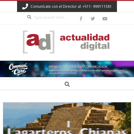
Skip
Comunícate con el Director al: +511- 999111581
to
Search
content
ACTUALIDAD
DIGITAL
Secondary
Search
Navigation
Menu