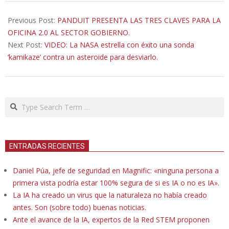
2022-
09-
Previous Post:
PANDUIT PRESENTA LAS TRES CLAVES PARA LA
26
OFICINA 2.0 AL SECTOR GOBIERNO.
Next Post:
VIDEO: La NASA estrella con éxito una sonda
‘kamikaze’ contra un asteroide para desviarlo.
Search
ENTRADAS RECIENTES
Daniel Púa, jefe de seguridad en Magnific: «ninguna persona a
primera vista podría estar 100% segura de si es IA o no es IA».
La IA ha creado un virus que la naturaleza no había creado
antes. Son (sobre todo) buenas noticias.
Ante el avance de la IA, expertos de la Red STEM proponen