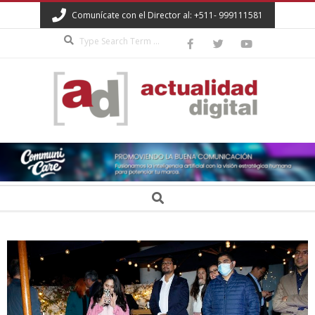
Skip
Comunícate con el Director al: +511- 999111581
to
Search
content
ACTUALIDAD
DIGITAL
Secondary
Search
Navigation
Menu