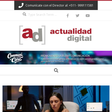
Skip
Comunícate con el Director al: +511- 999111581
to
Search
content
ACTUALIDAD
DIGITAL
Secondary
Search
Navigation
Menu