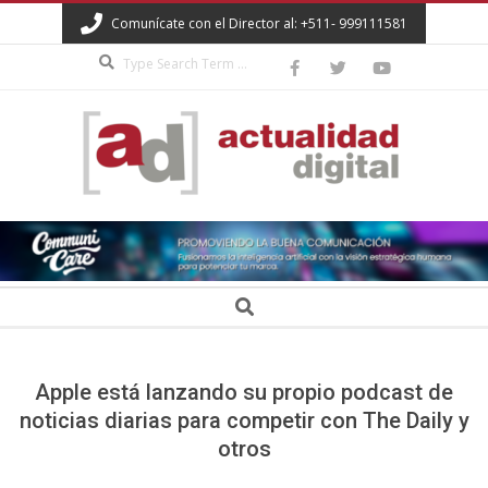
Skip
Comunícate con el Director al: +511- 999111581
to
Search
content
ACTUALIDAD
DIGITAL
Secondary
Search
Navigation
Menu
Apple está lanzando su propio podcast de
noticias diarias para competir con The Daily y
otros