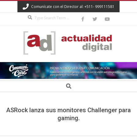
Skip
Comunícate con el Director al: +511- 999111581
to
Search
content
ACTUALIDAD
DIGITAL
Secondary
Search
Navigation
Menu
ASRock lanza sus monitores Challenger para
gaming.