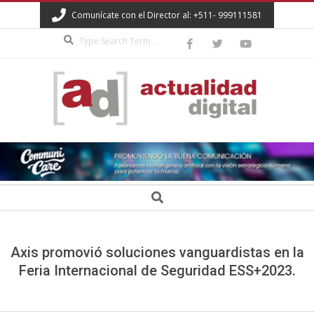
Skip
Comunícate con el Director al: +511- 999111581
to
Search
content
ACTUALIDAD
DIGITAL
Secondary
Search
Navigation
Menu
Axis promovió soluciones vanguardistas en la
Feria Internacional de Seguridad ESS+2023.