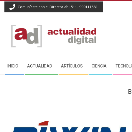
Skip
Comunícate con el Director al: +511- 999111581
to
content
ACTUALIDAD
Secondary
DIGITAL
INICIO
ACTUALIDAD
ARTÍCULOS
CIENCIA
TECNOL
Navigation
Menu
B