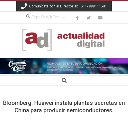
Skip
Comunícate con el Director al: +511- 999111581
to
Search
content
ACTUALIDAD
DIGITAL
Secondary
Search
Navigation
Menu
Bloomberg: Huawei instala plantas secretas en
China para producir semiconductores.