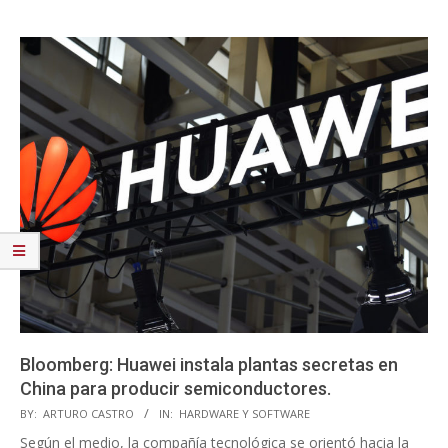
Bloomberg: Huawei instala plantas secretas en
China para producir semiconductores.
2023-
BY:
ARTURO CASTRO
IN:
HARDWARE Y SOFTWARE
08-
Según el medio, la compañía tecnológica se orientó hacia la