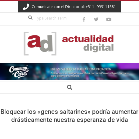
Skip
Comunícate con el Director al: +511- 999111581
to
Search
content
ACTUALIDAD
DIGITAL
Secondary
Search
Navigation
Menu
Bloquear los «genes saltarines» podría aumentar
drásticamente nuestra esperanza de vida