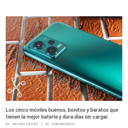
Los cinco móviles buenos, bonitos y baratos que
tienen la mejor batería y dura días sin cargar.
2023-
BY:
ARTURO CASTRO
IN:
COMUNICADOS