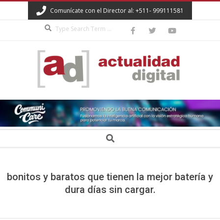
Skip
Comunícate con el Director al: +511- 999111581
to
Search
content
ACTUALIDAD
DIGITAL
Secondary
Search
Navigation
Menu
bonitos y baratos que tienen la mejor batería y
dura días sin cargar.