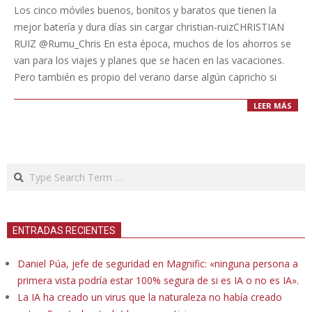
08-
Los cinco móviles buenos, bonitos y baratos que tienen la
05
mejor batería y dura días sin cargar christian-ruizCHRISTIAN
RUIZ @Rumu_Chris En esta época, muchos de los ahorros se
van para los viajes y planes que se hacen en las vacaciones.
Pero también es propio del verano darse algún capricho si
LEER MÁS
Search
ENTRADAS RECIENTES
Daniel Púa, jefe de seguridad en Magnific: «ninguna persona a
primera vista podría estar 100% segura de si es IA o no es IA».
La IA ha creado un virus que la naturaleza no había creado