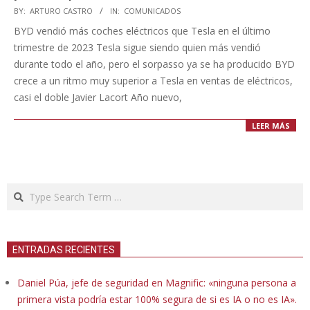
2024-
BY:
ARTURO CASTRO
IN:
COMUNICADOS
01-
BYD vendió más coches eléctricos que Tesla en el último
03
trimestre de 2023 Tesla sigue siendo quien más vendió
durante todo el año, pero el sorpasso ya se ha producido BYD
crece a un ritmo muy superior a Tesla en ventas de eléctricos,
casi el doble Javier Lacort Año nuevo,
LEER MÁS
Search
ENTRADAS RECIENTES
Daniel Púa, jefe de seguridad en Magnific: «ninguna persona a
primera vista podría estar 100% segura de si es IA o no es IA».