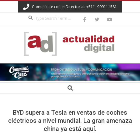
Skip
Comunícate con el Director al: +511- 999111581
to
Search
content
ACTUALIDAD
DIGITAL
Secondary
Search
Navigation
Menu
BYD supera a Tesla en ventas de coches
eléctricos a nivel mundial. La gran amenaza
china ya está aquí.