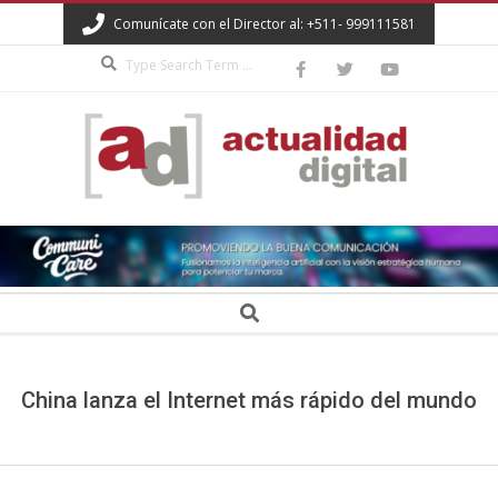
Skip
Comunícate con el Director al: +511- 999111581
to
Search
content
ACTUALIDAD
DIGITAL
Secondary
Search
Navigation
Menu
China lanza el Internet más rápido del mundo