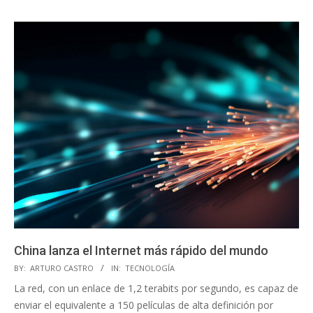
China lanza el Internet más rápido del mundo
2023-
BY:
ARTURO CASTRO
IN:
TECNOLOGÍA
11-
La red, con un enlace de 1,2 terabits por segundo, es capaz de
17
enviar el equivalente a 150 películas de alta definición por