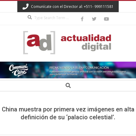
Skip
Comunícate con el Director al: +511- 999111581
to
Search
content
ACTUALIDAD
DIGITAL
Secondary
Search
Navigation
Menu
China muestra por primera vez imágenes en alta
definición de su ‘palacio celestial’.