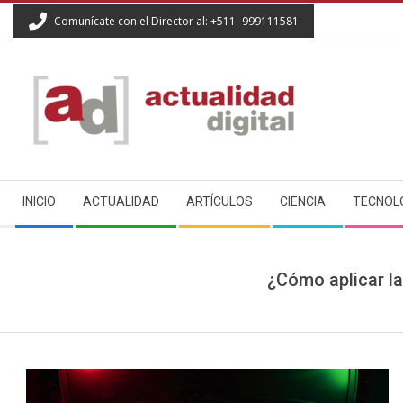
Skip
Comunícate con el Director al: +511- 999111581
to
content
ACTUALIDAD
Secondary
DIGITAL
INICIO
ACTUALIDAD
ARTÍCULOS
CIENCIA
TECNOL
Navigation
Menu
¿Cómo aplicar la 