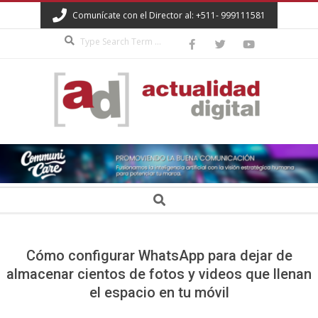
Skip
Comunícate con el Director al: +511- 999111581
to
Search
content
ACTUALIDAD
DIGITAL
Secondary
Search
Navigation
Menu
Cómo configurar WhatsApp para dejar de
almacenar cientos de fotos y videos que llenan
el espacio en tu móvil