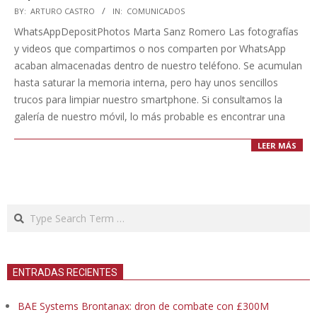
2020-
BY:
ARTURO CASTRO
IN:
COMUNICADOS
11-
WhatsAppDepositPhotos Marta Sanz Romero Las fotografías
13
y videos que compartimos o nos comparten por WhatsApp
acaban almacenadas dentro de nuestro teléfono. Se acumulan
hasta saturar la memoria interna, pero hay unos sencillos
trucos para limpiar nuestro smartphone. Si consultamos la
galería de nuestro móvil, lo más probable es encontrar una
LEER MÁS
Search
ENTRADAS RECIENTES
BAE Systems Brontanax: dron de combate con £300M