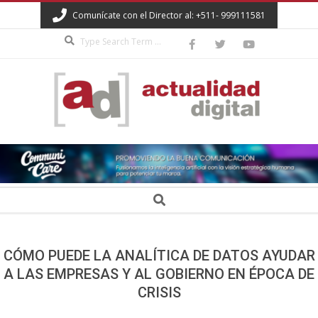
Skip
Comunícate con el Director al: +511- 999111581
to
Search
content
ACTUALIDAD
DIGITAL
Secondary
Search
Navigation
Menu
CÓMO PUEDE LA ANALÍTICA DE DATOS AYUDAR
A LAS EMPRESAS Y AL GOBIERNO EN ÉPOCA DE
CRISIS