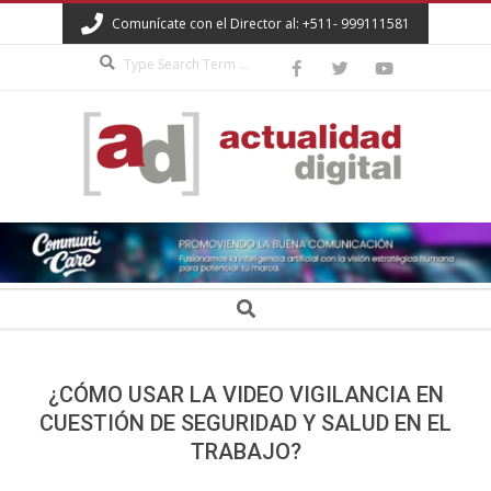
Skip
Comunícate con el Director al: +511- 999111581
to
Search
content
ACTUALIDAD
DIGITAL
Secondary
Search
Navigation
Menu
¿CÓMO USAR LA VIDEO VIGILANCIA EN
CUESTIÓN DE SEGURIDAD Y SALUD EN EL
TRABAJO?