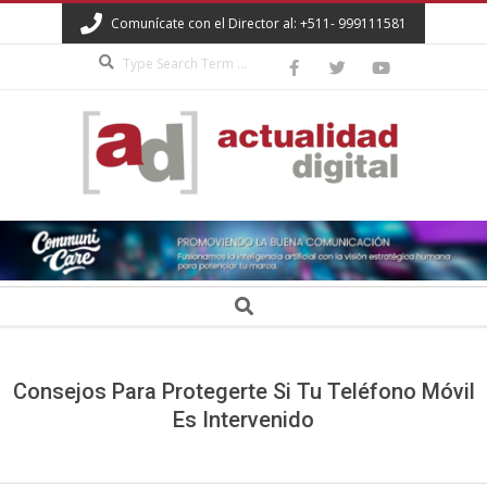
Skip
Comunícate con el Director al: +511- 999111581
to
Search
content
ACTUALIDAD
DIGITAL
Secondary
Search
Navigation
Menu
Consejos Para Protegerte Si Tu Teléfono Móvil
Es Intervenido