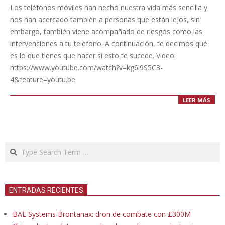
12-
Los teléfonos móviles han hecho nuestra vida más sencilla y
18
nos han acercado también a personas que están lejos, sin
embargo, también viene acompañado de riesgos como las
intervenciones a tu teléfono. A continuación, te decimos qué
es lo que tienes que hacer si esto te sucede. Video:
https://www.youtube.com/watch?v=kg6l9S5C3-
4&feature=youtu.be
LEER MÁS
Search
ENTRADAS RECIENTES
BAE Systems Brontanax: dron de combate con £300M