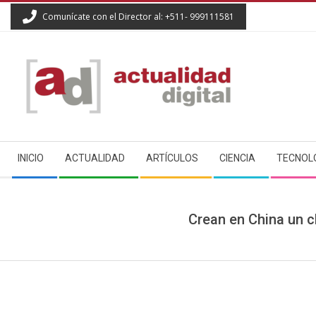
Skip
Comunícate con el Director al: +511- 999111581
to
content
ACTUALIDAD
Secondary
DIGITAL
INICIO
ACTUALIDAD
ARTÍCULOS
CIENCIA
TECNOL
Navigation
Menu
Crean en China un c