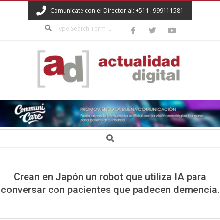
Skip
Comunícate con el Director al: +511- 999111581
to
Search
content
ACTUALIDAD
DIGITAL
Secondary
Search
Navigation
Menu
Crean en Japón un robot que utiliza IA para
conversar con pacientes que padecen demencia.