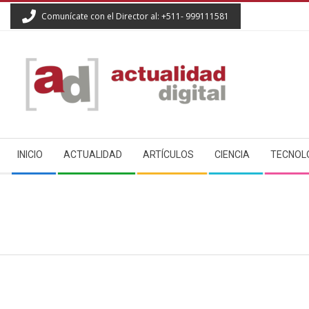
Skip
Comunícate con el Director al: +511- 999111581
to
content
ACTUALIDAD
Secondary
DIGITAL
INICIO
ACTUALIDAD
ARTÍCULOS
CIENCIA
TECNOL
Navigation
Menu