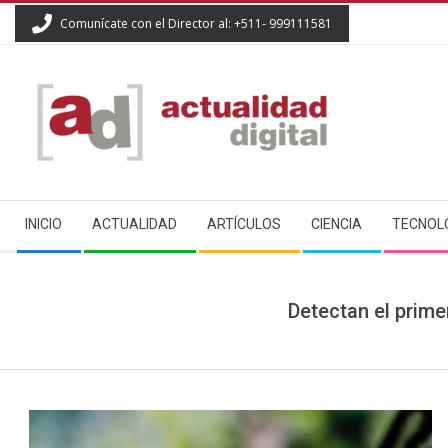
Skip
Comunícate con el Director al: +511- 999111581
to
content
ACTUALIDAD
Secondary
DIGITAL
INICIO
ACTUALIDAD
ARTÍCULOS
CIENCIA
TECNOL
Navigation
Menu
Detectan el prime