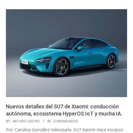
Nuevos detalles del SU7 de Xiaomi: conducción
autónoma, ecosistema HyperOS IoT y mucha IA.
2024-
BY:
ARTURO CASTRO
IN:
COMUNICADOS
01-
Por: Carolina González Valenzuela. SU7 Xiaomi Hace escasos