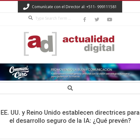
Skip
Comunícate con el Director al: +511- 999111581
to
Search
content
ACTUALIDAD
DIGITAL
Secondary
Search
Navigation
Menu
EE. UU. y Reino Unido establecen directrices para
el desarrollo seguro de la IA: ¿Qué prevén?