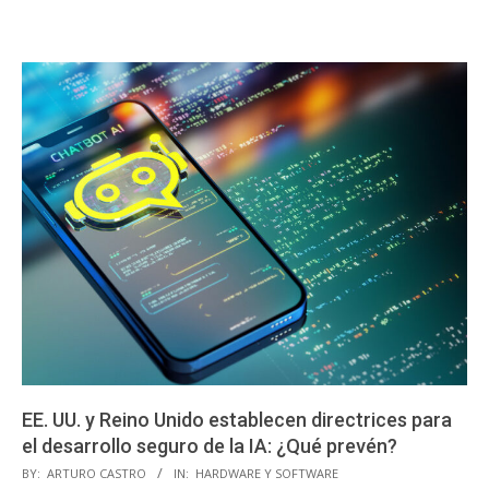
EE. UU. y Reino Unido establecen directrices para
el desarrollo seguro de la IA: ¿Qué prevén?
2023-
BY:
ARTURO CASTRO
IN:
HARDWARE Y SOFTWARE