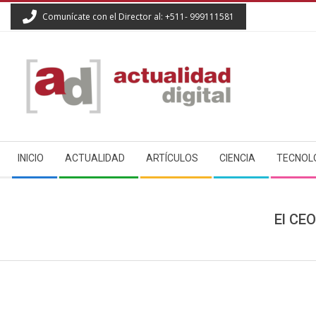
Skip
Comunícate con el Director al: +511- 999111581
to
content
ACTUALIDAD
Secondary
DIGITAL
INICIO
ACTUALIDAD
ARTÍCULOS
CIENCIA
TECNOL
Navigation
Menu
El CEO