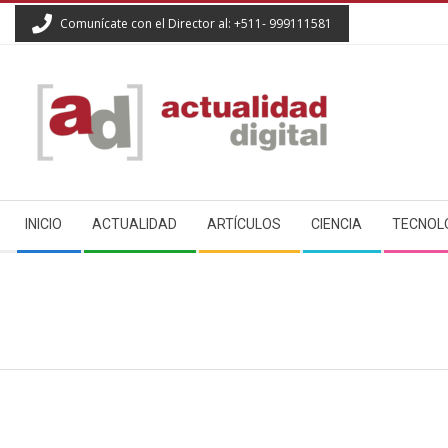
Skip
Comunícate con el Director al: +511- 999111581
to
content
ACTUALIDAD
Secondary
DIGITAL
INICIO
ACTUALIDAD
ARTÍCULOS
CIENCIA
TECNOL
Navigation
Menu