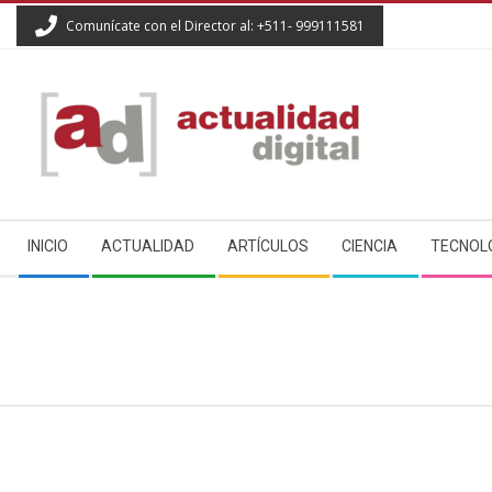
Skip
Comunícate con el Director al: +511- 999111581
to
content
ACTUALIDAD
Secondary
DIGITAL
INICIO
ACTUALIDAD
ARTÍCULOS
CIENCIA
TECNOL
Navigation
Menu