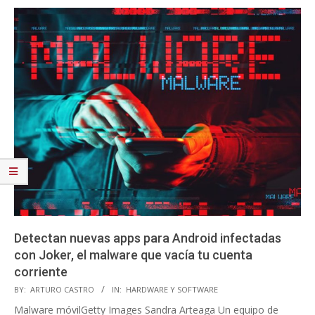
Detectan nuevas apps para Android infectadas
con Joker, el malware que vacía tu cuenta
corriente
2020-
BY:
ARTURO CASTRO
IN:
HARDWARE Y SOFTWARE
09-
Malware móvilGetty Images Sandra Arteaga Un equipo de