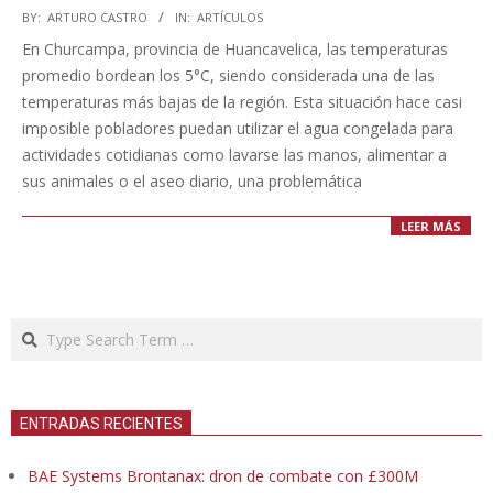
2021-
BY:
ARTURO CASTRO
IN:
ARTÍCULOS
11-
En Churcampa, provincia de Huancavelica, las temperaturas
24
promedio bordean los 5°C, siendo considerada una de las
temperaturas más bajas de la región. Esta situación hace casi
imposible pobladores puedan utilizar el agua congelada para
actividades cotidianas como lavarse las manos, alimentar a
sus animales o el aseo diario, una problemática
LEER MÁS
Search
ENTRADAS RECIENTES
BAE Systems Brontanax: dron de combate con £300M