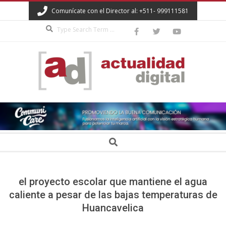
Skip
Comunícate con el Director al: +511- 999111581
to
Search
content
ACTUALIDAD
DIGITAL
Secondary
Search
Navigation
Menu
el proyecto escolar que mantiene el agua
caliente a pesar de las bajas temperaturas de
Huancavelica