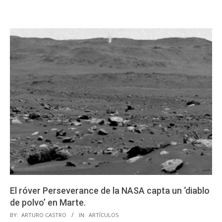
El róver Perseverance de la NASA capta un ‘diablo
de polvo’ en Marte.
2023-
BY:
ARTURO CASTRO
IN:
ARTÍCULOS