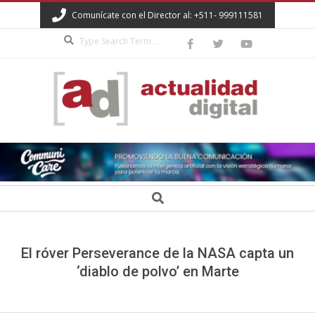
Skip
Comunícate con el Director al: +511- 999111581
to
Search
content
ACTUALIDAD
DIGITAL
Secondary
Search
Navigation
Menu
El róver Perseverance de la NASA capta un
‘diablo de polvo’ en Marte