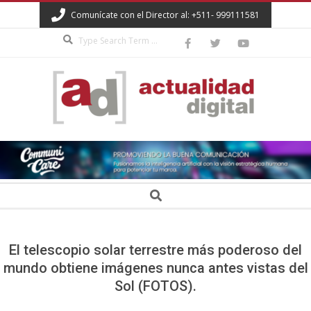
Skip
Comunícate con el Director al: +511- 999111581
to
Search
content
ACTUALIDAD
DIGITAL
Secondary
Search
Navigation
Menu
El telescopio solar terrestre más poderoso del
mundo obtiene imágenes nunca antes vistas del
Sol (FOTOS).