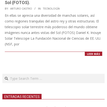
Sol (FOTOS).
2023-
BY:
ARTURO CASTRO
IN:
TECNOLOGÍA
05-
En ellas se aprecia una diversidad de manchas solares, así
22
como regiones tranquilas del astro rey y otras estructuras. El
telescopio solar terrestre más poderoso del mundo obtiene
imágenes nunca antes vistas del Sol (FOTOS) Daniel K. Inouye
Solar Telescope La Fundación Nacional de Ciencias de EE. UU.
(NSF, por
LEER MÁS
Search
ENTRADAS RECIENTES