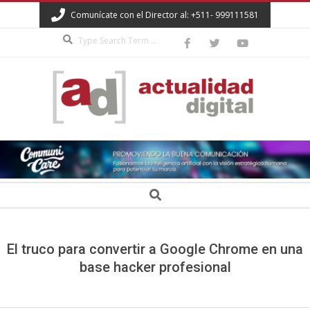
Skip
Comunícate con el Director al: +511- 999111581
to
Search
content
ACTUALIDAD
DIGITAL
Secondary
Search
Navigation
Menu
El truco para convertir a Google Chrome en una
base hacker profesional