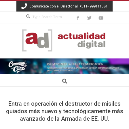
Skip
Comunícate con el Director al: +511- 999111581
to
Search
content
ACTUALIDAD
DIGITAL
Secondary
Search
Navigation
Menu
Entra en operación el destructor de misiles
guiados más nuevo y tecnológicamente más
avanzado de la Armada de EE. UU.