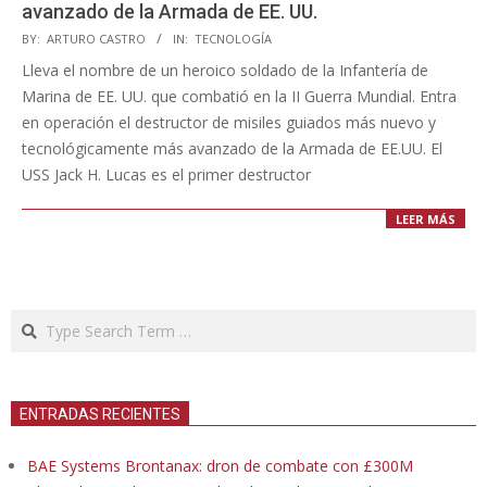
avanzado de la Armada de EE. UU.
2023-
BY:
ARTURO CASTRO
IN:
TECNOLOGÍA
10-
Lleva el nombre de un heroico soldado de la Infantería de
12
Marina de EE. UU. que combatió en la II Guerra Mundial. Entra
en operación el destructor de misiles guiados más nuevo y
tecnológicamente más avanzado de la Armada de EE.UU. El
USS Jack H. Lucas es el primer destructor
LEER MÁS
Search
ENTRADAS RECIENTES
BAE Systems Brontanax: dron de combate con £300M