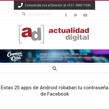
Skip
Comunícate con el Director al: +511- 999111581
to
Search
content
ACTUALIDAD
DIGITAL
Secondary
Search
Navigation
Menu
Estas 25 apps de Android robaban tu contraseña
de Facebook