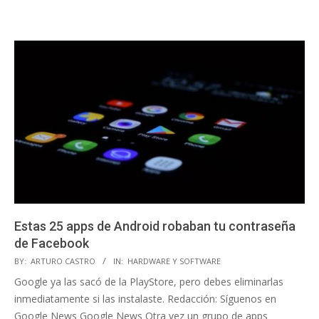
Estas 25 apps de Android robaban tu contraseña
de Facebook
2020-
BY:
ARTURO CASTRO
IN:
HARDWARE Y SOFTWARE
07-
Google ya las sacó de la PlayStore, pero debes eliminarlas
01
inmediatamente si las instalaste. Redacción: Síguenos en
Google News Google News Otra vez un grupo de apps