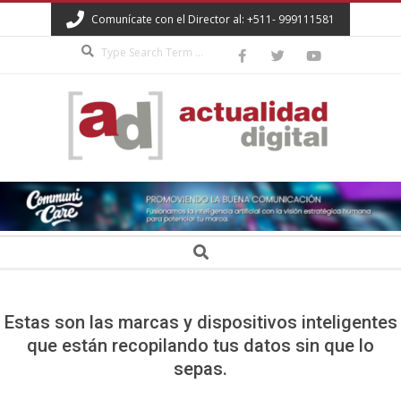
Skip
Comunícate con el Director al: +511- 999111581
to
Search
content
ACTUALIDAD
DIGITAL
Secondary
Search
Navigation
Menu
Estas son las marcas y dispositivos inteligentes
que están recopilando tus datos sin que lo
sepas.