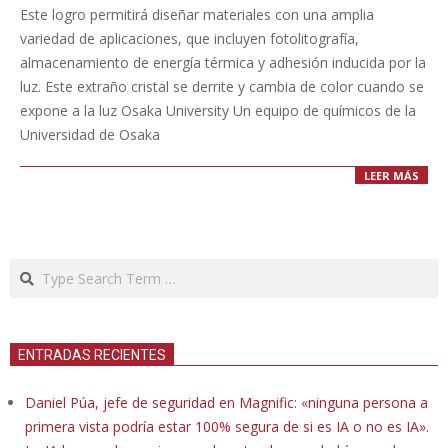
05-
Este logro permitirá diseñar materiales con una amplia
23
variedad de aplicaciones, que incluyen fotolitografía,
almacenamiento de energía térmica y adhesión inducida por la
luz. Este extraño cristal se derrite y cambia de color cuando se
expone a la luz Osaka University Un equipo de químicos de la
Universidad de Osaka
LEER MÁS
Search
ENTRADAS RECIENTES
Daniel Púa, jefe de seguridad en Magnific: «ninguna persona a
primera vista podría estar 100% segura de si es IA o no es IA».