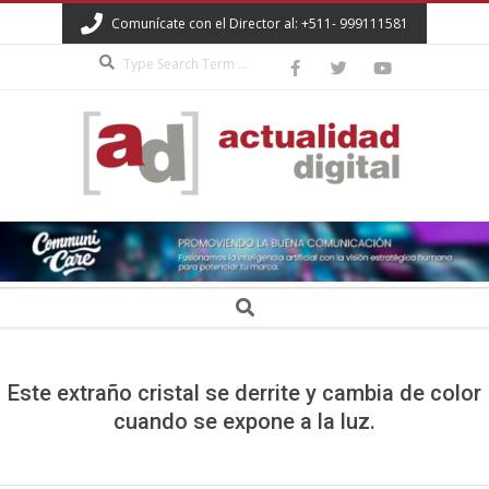
Skip
Comunícate con el Director al: +511- 999111581
to
Search
content
ACTUALIDAD
DIGITAL
Secondary
Search
Navigation
Menu
Este extraño cristal se derrite y cambia de color
cuando se expone a la luz.