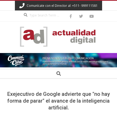
Skip
Comunícate con el Director al: +511- 999111581
to
Search
content
ACTUALIDAD
DIGITAL
Secondary
Search
Navigation
Menu
Exejecutivo de Google advierte que "no hay
forma de parar" el avance de la inteligencia
artificial.