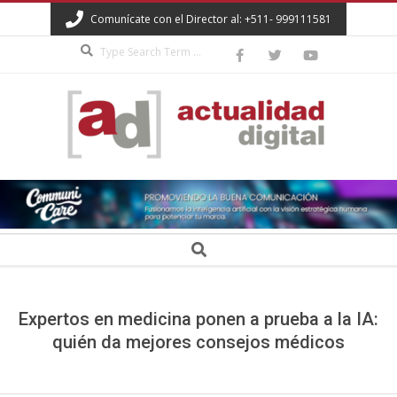
Skip
Comunícate con el Director al: +511- 999111581
to
Search
content
ACTUALIDAD
DIGITAL
Secondary
Search
Navigation
Menu
Expertos en medicina ponen a prueba a la IA:
quién da mejores consejos médicos