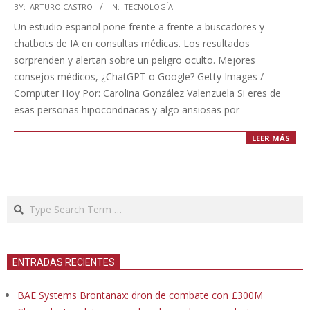
2025-
BY:
ARTURO CASTRO
IN:
TECNOLOGÍA
03-
Un estudio español pone frente a frente a buscadores y
12
chatbots de IA en consultas médicas. Los resultados
sorprenden y alertan sobre un peligro oculto. Mejores
consejos médicos, ¿ChatGPT o Google? Getty Images /
Computer Hoy Por: Carolina González Valenzuela Si eres de
esas personas hipocondriacas y algo ansiosas por
LEER MÁS
Search
ENTRADAS RECIENTES
BAE Systems Brontanax: dron de combate con £300M