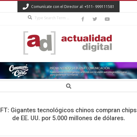
Skip
Comunícate con el Director al: +511- 999111581
to
Search
content
ACTUALIDAD
DIGITAL
Secondary
Search
Navigation
Menu
FT: Gigantes tecnológicos chinos compran chips
de EE. UU. por 5.000 millones de dólares.